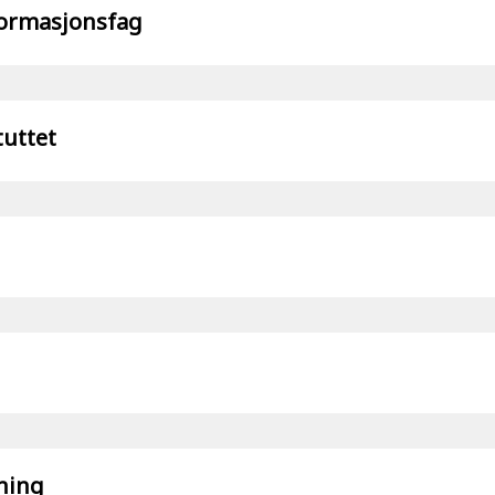
nformasjonsfag
tuttet
ning