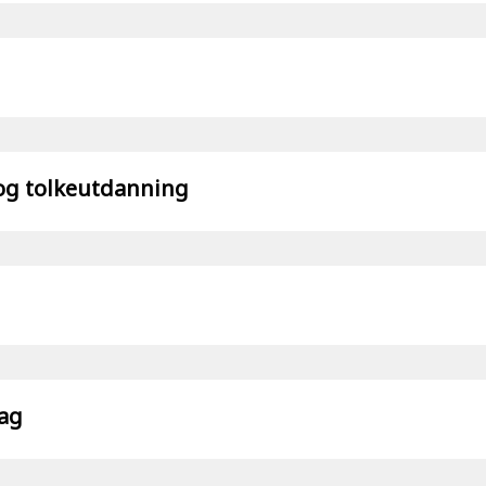
 og tolkeutdanning
fag