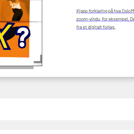
Kjapp forklaring på hva OsloMe
zoom-vindu, for eksempel. Det
fra et digitalt forlag.