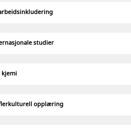
arbeidsinkludering
ernasjonale studier
 kjemi
flerkulturell opplæring