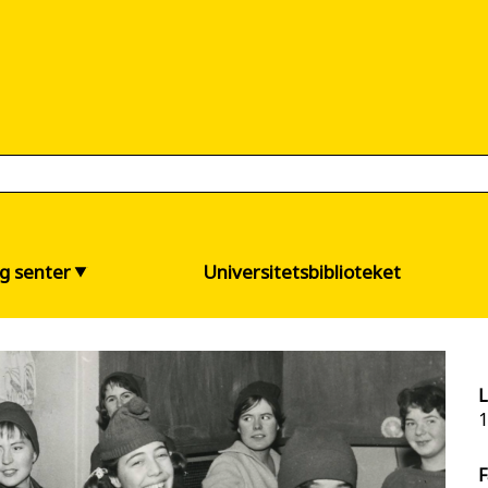
og senter
Universitetsbiblioteket
L
1
F