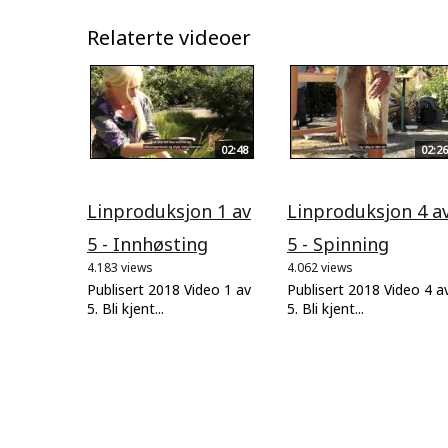
Relaterte videoer
02:48
02:26
Linproduksjon 1 av
Linproduksjon 4 a
5 - Innhøsting
5 - Spinning
4.183 views
4.062 views
Publisert 2018 Video 1 av
Publisert 2018 Video 4 a
5. Bli kjent...
5. Bli kjent...