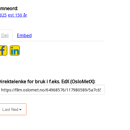
mneord:
025
est 150 år
Del
Embed
irektelenke for bruk i f.eks. EdX (OsloMetX):
Last Ned