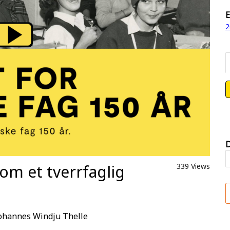
E
2
D
om et tverrfaglig
339 Views
Johannes Windju Thelle