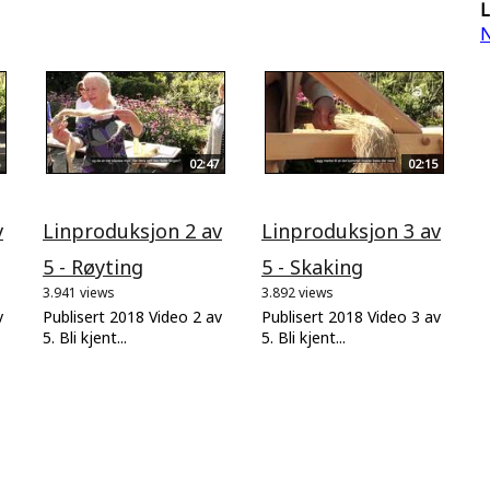
L
N
02:47
02:15
v
Linproduksjon 2 av
Linproduksjon 3 av
5 - Røyting
5 - Skaking
3.941 views
3.892 views
v
Publisert 2018 Video 2 av
Publisert 2018 Video 3 av
5. Bli kjent...
5. Bli kjent...