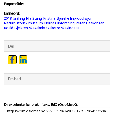
Fagområde:
Emneord:
2018
bråking
Ida Stang
Kristina Bjureke
linproduksjon
Naturhistorisk museum
Norges linforening
Peter Haakonsen
Roald Gjelsten
skakekniv
skaketre
skaking
UIO
Del
Embed
Direktelenke for bruk i f.eks. EdX (OsloMetX):