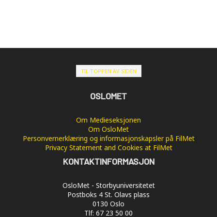
TIL TOPPEN AV SIDEN
OSLOMET
Om Medieseksjonen
Om OsloMet
Personvernerklæring og informasjonskapsler på FilMet
Privacy Statement and Cookies at FilMet
KONTAKTINFORMASJON
OsloMet - Storbyuniversitetet
Postboks 4 St. Olavs plass
0130 Oslo
Tlf: 67 23 50 00