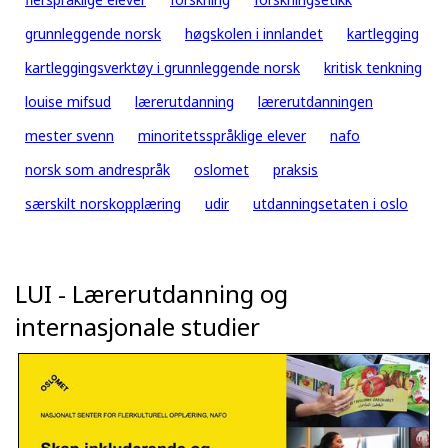
grunnleggende norsk
høgskolen i innlandet
kartlegging
kartleggingsverktøy i grunnleggende norsk
kritisk tenkning
louise mifsud
lærerutdanning
lærerutdanningen
mester svenn
minoritetsspråklige elever
nafo
norsk som andrespråk
oslomet
praksis
særskilt norskopplæring
udir
utdanningsetaten i oslo
LUI - Lærerutdanning og
internasjonale studier