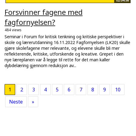
02:04:58
Forsvinner fagene med
fagfornyelsen?
484 views
Seminar i Forum for kritisk tenkning og kritiske perspektiver i
skole og lærerutdanning 16.11.2022 Fagfornyelsen (LK20) skulle
gjøre skolefagene mer relevante, og elevene skulle bli mer
reflekterende, kritiske, utforskende og kreative. Grepet i den
nye læreplanen var å legge til rette for det man kaller
dybdelæring gjennom reduksjon av...
1
2
3
4
5
6
7
8
9
10
Neste
»