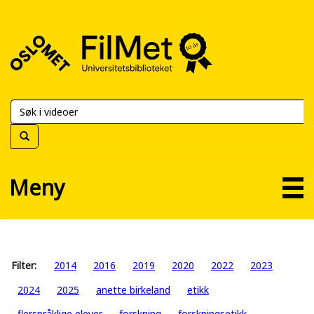
FilMet
–
Universitetsbiblioteket
Meny
Filter:
2014
2016
2019
2020
2022
2023
2024
2025
anette birkeland
etikk
flerspråklige elever
forskning
forskningsetikk