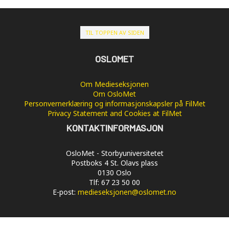
TIL TOPPEN AV SIDEN
OSLOMET
Om Medieseksjonen
Om OsloMet
Personvernerklæring og informasjonskapsler på FilMet
Privacy Statement and Cookies at FilMet
KONTAKTINFORMASJON
OsloMet - Storbyuniversitetet
Postboks 4 St. Olavs plass
0130 Oslo
Tlf: 67 23 50 00
E-post:
medieseksjonen@oslomet.no