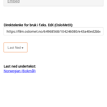
Embed
Direktelenke for bruk i f.eks. EdX (OsloMetX):
Last Ned
Last ned undertekst:
Norwegian (Bokmål)