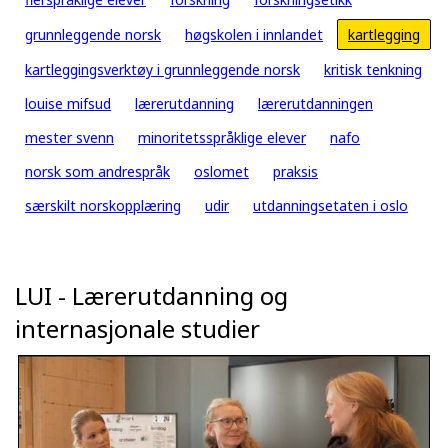
grunnleggende norsk
høgskolen i innlandet
kartlegging
kartleggingsverktøy i grunnleggende norsk
kritisk tenkning
louise mifsud
lærerutdanning
lærerutdanningen
mester svenn
minoritetsspråklige elever
nafo
norsk som andrespråk
oslomet
praksis
særskilt norskopplæring
udir
utdanningsetaten i oslo
LUI - Lærerutdanning og
internasjonale studier