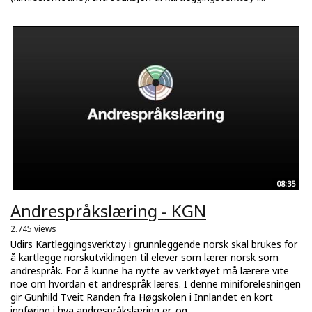
08:35
Andrespråkslæring - KGN
2.745 views
Udirs Kartleggingsverktøy i grunnleggende norsk skal brukes for
å kartlegge norskutviklingen til elever som lærer norsk som
andrespråk. For å kunne ha nytte av verktøyet må lærere vite
noe om hvordan et andrespråk læres. I denne miniforelesningen
gir Gunhild Tveit Randen fra Høgskolen i Innlandet en kort
innføring i hva andrespråkslæring er, og...