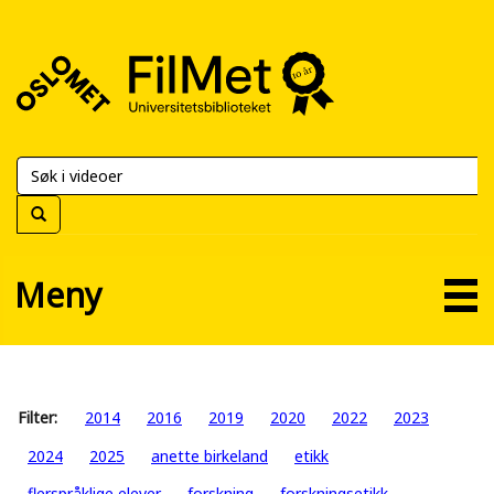
FilMet
–
Universitetsbiblioteket
Meny
Filter:
2014
2016
2019
2020
2022
2023
2024
2025
anette birkeland
etikk
flerspråklige elever
forskning
forskningsetikk