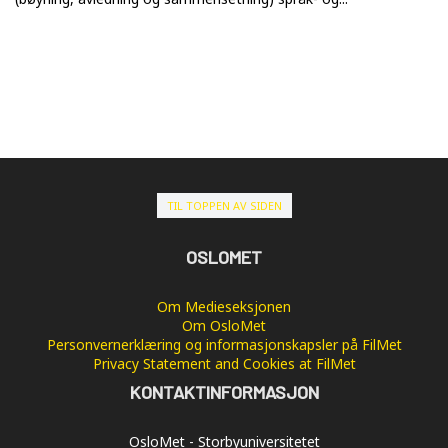
TIL TOPPEN AV SIDEN
OSLOMET
Om Medieseksjonen
Om OsloMet
Personvernerklæring og informasjonskapsler på FilMet
Privacy Statement and Cookies at FilMet
KONTAKTINFORMASJON
OsloMet - Storbyuniversitetet