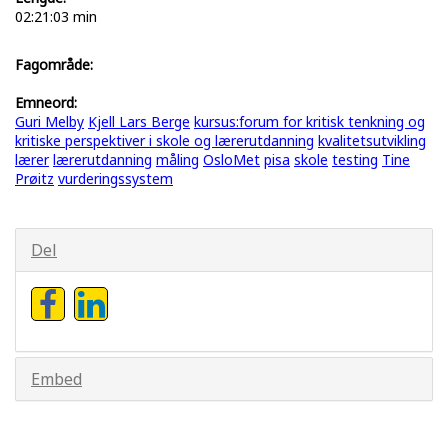
02:21:03 min
Fagområde:
Emneord:
Guri Melby
Kjell Lars Berge
kursus:forum for kritisk tenkning og
kritiske perspektiver i skole og lærerutdanning
kvalitetsutvikling
lærer
lærerutdanning
måling
OsloMet
pisa
skole
testing
Tine
Prøitz
vurderingssystem
Del
Embed