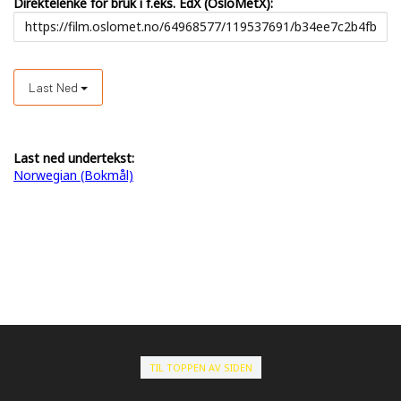
Direktelenke for bruk i f.eks. EdX (OsloMetX):
Last Ned
Last ned undertekst:
Norwegian (Bokmål)
TIL TOPPEN AV SIDEN