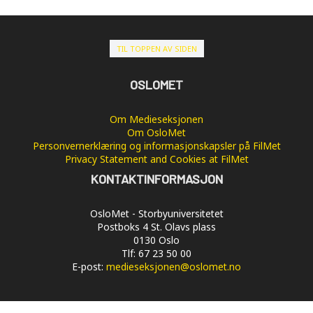
TIL TOPPEN AV SIDEN
OSLOMET
Om Medieseksjonen
Om OsloMet
Personvernerklæring og informasjonskapsler på FilMet
Privacy Statement and Cookies at FilMet
KONTAKTINFORMASJON
OsloMet - Storbyuniversitetet
Postboks 4 St. Olavs plass
0130 Oslo
Tlf: 67 23 50 00
E-post:
medieseksjonen@oslomet.no