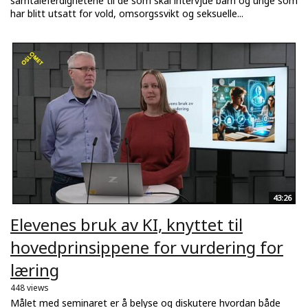
samtaleferdighetene til de som skal intervjue barn og unge som
har blitt utsatt for vold, omsorgssvikt og seksuelle...
43:26
Elevenes bruk av KI, knyttet til
hovedprinsippene for vurdering for
læring
448 views
Målet med seminaret er å belyse og diskutere hvordan både