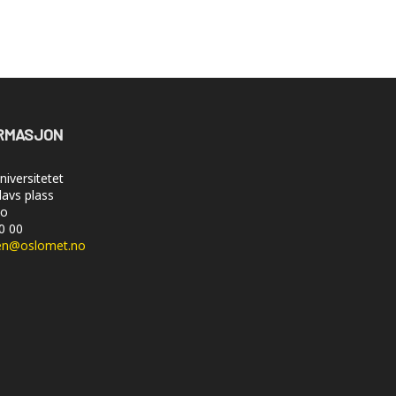
RMASJON
iversitetet
lavs plass
lo
50 00
en@oslomet.no