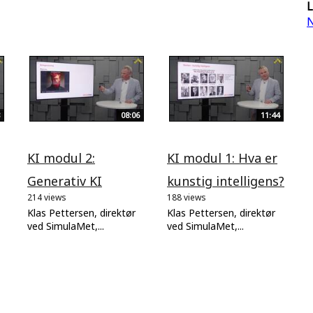
L
N
08:06
11:44
KI modul 2:
KI modul 1: Hva er
Generativ KI
kunstig intelligens?
214 views
188 views
Klas Pettersen, direktør
Klas Pettersen, direktør
ved SimulaMet,...
ved SimulaMet,...