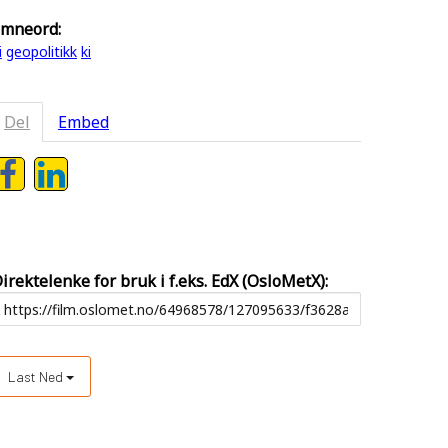
mneord:
i
geopolitikk
ki
Del
Embed
irektelenke for bruk i f.eks. EdX (OsloMetX):
Last Ned