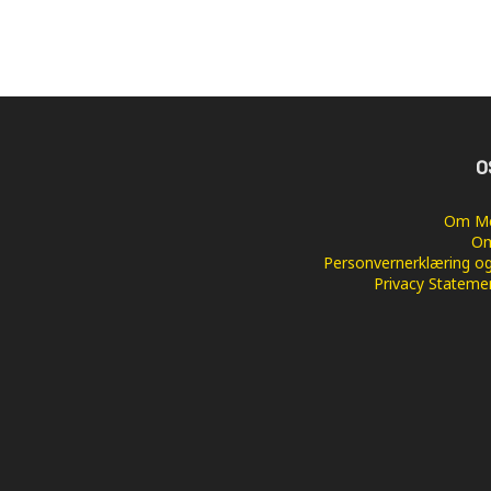
O
Om Me
Om
Personvernerklæring og
Privacy Stateme