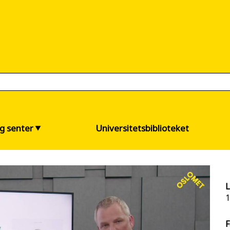
og senter
Universitetsbiblioteket
L
1
F