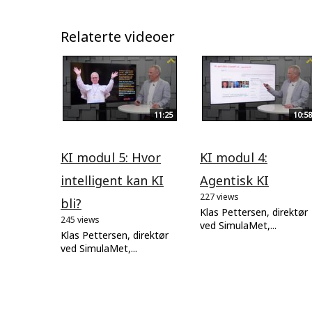
Relaterte videoer
11:25
10:58
KI modul 5: Hvor
KI modul 4:
intelligent kan KI
Agentisk KI
227 views
bli?
Klas Pettersen, direktør
245 views
ved SimulaMet,...
Klas Pettersen, direktør
ved SimulaMet,...