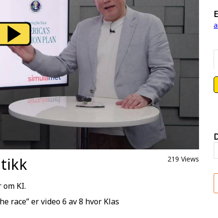
E
a
D
tikk
219 Views
 om KI.
he race” er video 6 av 8 hvor Klas