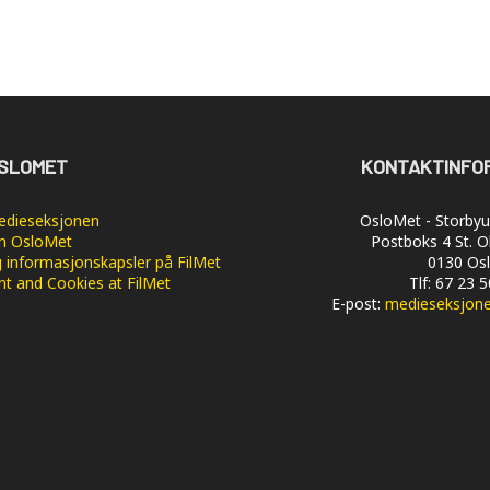
SLOMET
KONTAKTINFO
dieseksjonen
OsloMet - Storbyun
 OsloMet
Postboks 4 St. O
 informasjonskapsler på FilMet
0130 Os
nt and Cookies at FilMet
Tlf: 67 23 
E-post:
medieseksjon