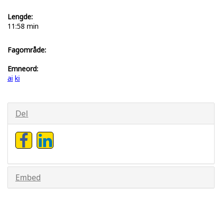
Lengde:
11:58 min
Fagområde:
Emneord:
ai
ki
Del
Embed