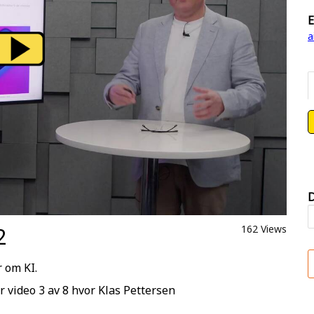
E
a
D
2
162 Views
 om KI.
 video 3 av 8 hvor Klas Pettersen