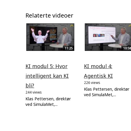
Relaterte videoer
11:25
10:58
KI modul 5: Hvor
KI modul 4:
intelligent kan KI
Agentisk KI
226 views
bli?
Klas Pettersen, direktør
244 views
ved SimulaMet,...
Klas Pettersen, direktør
ved SimulaMet,...