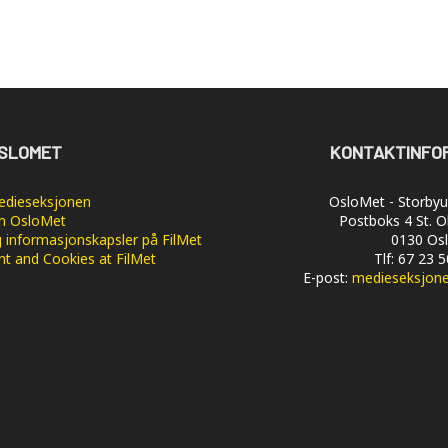
SLOMET
KONTAKTINFO
dieseksjonen
OsloMet - Storbyun
 OsloMet
Postboks 4 St. O
 informasjonskapsler på FilMet
0130 Os
nt and Cookies at FilMet
Tlf: 67 23 
E-post:
medieseksjon