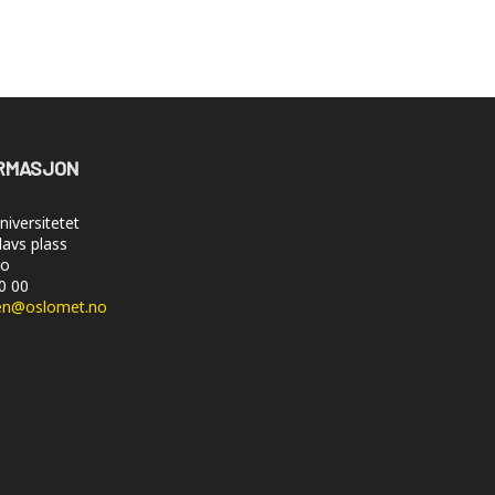
RMASJON
iversitetet
lavs plass
lo
50 00
en@oslomet.no