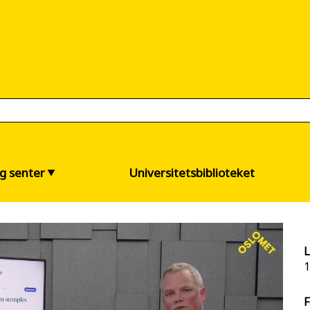
og senter
Universitetsbiblioteket
L
1
F