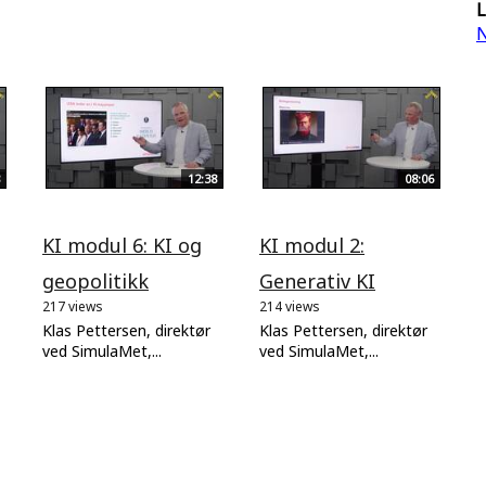
L
N
12:38
08:06
KI modul 6: KI og
KI modul 2:
geopolitikk
Generativ KI
217 views
214 views
Klas Pettersen, direktør
Klas Pettersen, direktør
ved SimulaMet,...
ved SimulaMet,...