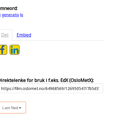
mneord:
i
generativ
ki
Del
Embed
irektelenke for bruk i f.eks. EdX (OsloMetX):
Last Ned