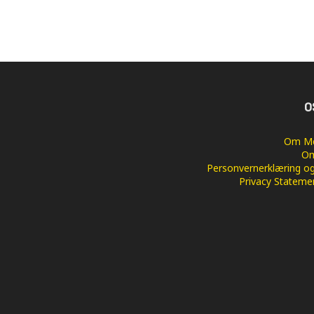
O
Om Me
Om
Personvernerklæring og
Privacy Stateme