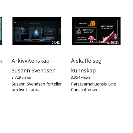
01:42
07:31
k
Arkivvitenskap -
Å skaffe seg
Susann Svendsen
kunnskap
3.729 views
3.354 views
Susann Svendsen forteller
Førsteamanuensis Line
om livet som...
Christoffersen...