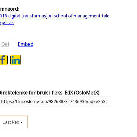
mneord:
018
digital transformasjon
school of management
tale
kjølsvik
Del
Embed
irektelenke for bruk i f.eks. EdX (OsloMetX):
Last Ned