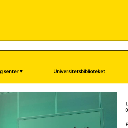
og senter
Universitetsbiblioteket
L
0
F