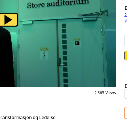
E
2
s
D
2.365 Views
Transformasjon og Ledelse.