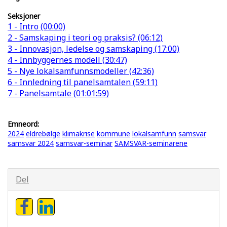
Seksjoner
1 - Intro (00:00)
2 - Samskaping i teori og praksis? (06:12)
3 - Innovasjon, ledelse og samskaping (17:00)
4 - Innbyggernes modell (30:47)
5 - Nye lokalsamfunnsmodeller (42:36)
6 - Innledning til panelsamtalen (59:11)
7 - Panelsamtale (01:01:59)
Emneord:
2024
eldrebølge
klimakrise
kommune
lokalsamfunn
samsvar
samsvar 2024
samsvar-seminar
SAMSVAR-seminarene
Del