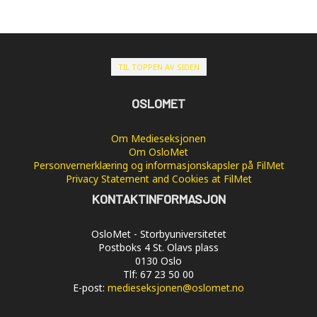
TIL TOPPEN AV SIDEN
OSLOMET
Om Medieseksjonen
Om OsloMet
Personvernerklæring og informasjonskapsler på FilMet
Privacy Statement and Cookies at FilMet
KONTAKTINFORMASJON
OsloMet - Storbyuniversitetet
Postboks 4 St. Olavs plass
0130 Oslo
Tlf: 67 23 50 00
E-post:
medieseksjonen@oslomet.no