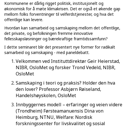
Kommunene er dårlig rigget politisk, institusjonelt og
økonomisk for å møte klimakrisen. Det er også et økende gap
mellom folks forventninger til velferdstjenester, og hva det
offentlige kan levere.
Hvordan kan samarbeid og samskaping mellom det offentlige,
det private, og befolkningen fremme innovative
fellesskapsløsninger og bærekraftige framtidssamfunn?
I dette seminaret blir det presentert nye former for radikalt
samarbeid og samskaping - med paneldebatt.
Velkommen ved Instituttdirektør Geir Heierstad,
NIBR, OsloMet og forsker Trond Vedeld, NIBR,
OsloMet
Samskaping i teori og praksis? Holder den hva
den lover? Professor Asbjørn Røiseland,
Handelshøyskolen, OsloMet
Innbyggernes modell – erfaringer og veien videre
(Trondheim) Førsteamanuensis Dina von
Heimburg, NTNU, Welfare: Nordisk
forskningssenter for livskvalitet og sosial