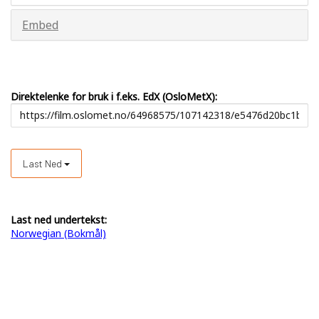
Embed
Direktelenke for bruk i f.eks. EdX (OsloMetX):
Last Ned
Last ned undertekst:
Norwegian (Bokmål)