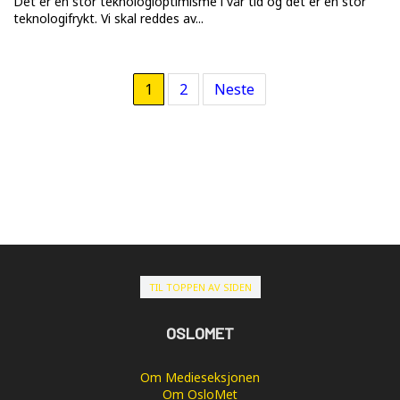
Det er en stor teknologioptimisme i vår tid og det er en stor
teknologifrykt. Vi skal reddes av...
1
2
Neste
TIL TOPPEN AV SIDEN
OSLOMET
Om Medieseksjonen
Om OsloMet