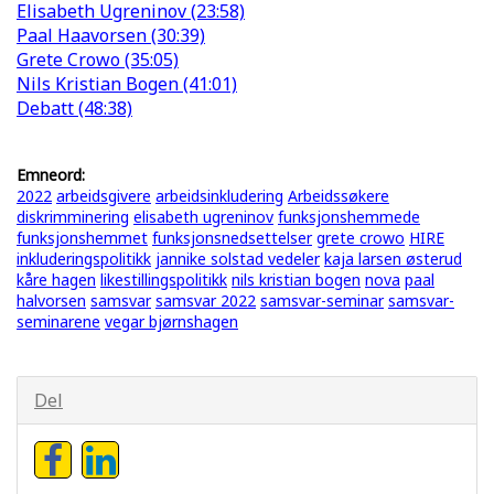
Elisabeth Ugreninov (23:58)
Paal Haavorsen (30:39)
Grete Crowo (35:05)
Nils Kristian Bogen (41:01)
Debatt (48:38)
Emneord:
2022
arbeidsgivere
arbeidsinkludering
Arbeidssøkere
diskrimminering
elisabeth ugreninov
funksjonshemmede
funksjonshemmet
funksjonsnedsettelser
grete crowo
HIRE
inkluderingspolitikk
jannike solstad vedeler
kaja larsen østerud
kåre hagen
likestillingspolitikk
nils kristian bogen
nova
paal
halvorsen
samsvar
samsvar 2022
samsvar-seminar
samsvar-
seminarene
vegar bjørnshagen
Del