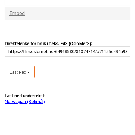
Embed
Direktelenke for bruk i f.eks. EdX (OsloMetX):
Last Ned
Last ned undertekst:
Norwegian (Bokmål)