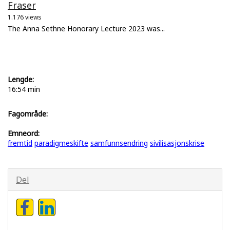
Fraser
1.176 views
The Anna Sethne Honorary Lecture 2023 was...
Lengde:
16:54 min
Fagområde:
Emneord:
fremtid
paradigmeskifte
samfunnsendring
sivilisasjonskrise
Del