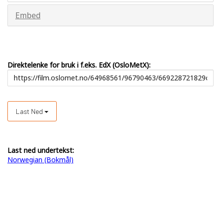
Embed
Direktelenke for bruk i f.eks. EdX (OsloMetX):
Last Ned
Last ned undertekst:
Norwegian (Bokmål)