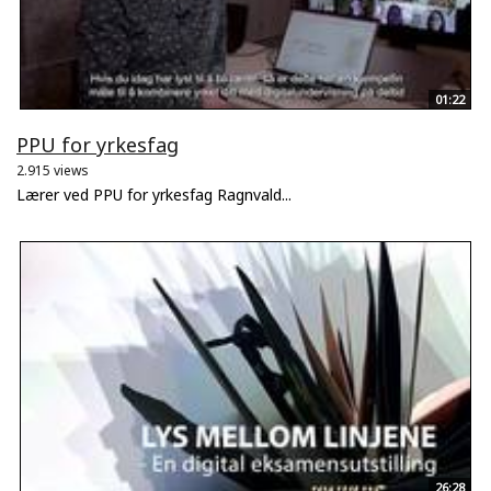
01:22
PPU for yrkesfag
2.915 views
Lærer ved PPU for yrkesfag Ragnvald...
26:28