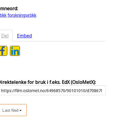
mneord:
tikk
forskningsetikk
Del
Embed
irektelenke for bruk i f.eks. EdX (OsloMetX):
Last Ned