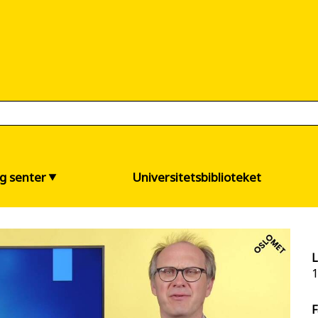
og senter
Universitetsbiblioteket
L
1
F