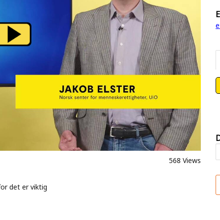
E
e
D
568 Views
r det er viktig