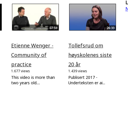
L
N
07:59
26:33
Etienne Wenger -
Tollefsrud om
Community of
høyskolenes siste
practice
20 år
1.677 views
1.439 views
This video is more than
Publisert 2017 -
two years old....
Underteksten er ai...