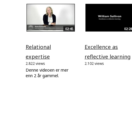
02:45
02:28
Relational
Excellence as
expertise
reflective learning
2.822 views
2.102 views
Denne videoen er mer
enn 2 år gammel.