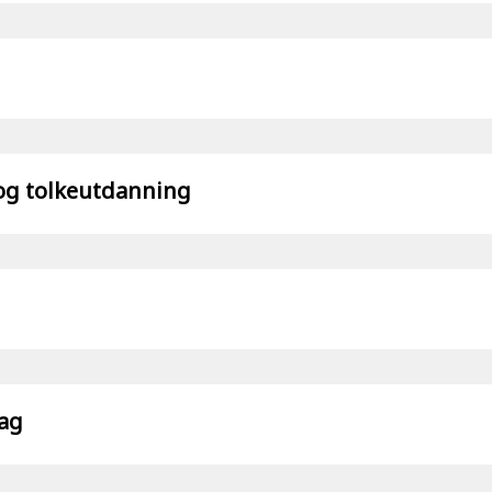
 og tolkeutdanning
fag