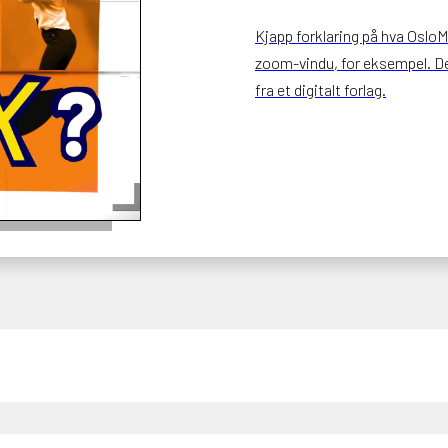
Kjapp forklaring på hva OsloMe
zoom-vindu, for eksempel. Det
fra et digitalt forlag.