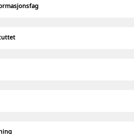
nformasjonsfag
tuttet
ning