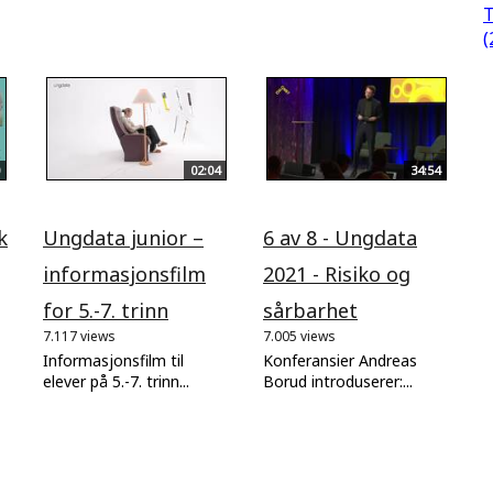
T
(
02:04
34:54
k
Ungdata junior –
6 av 8 - Ungdata
informasjonsfilm
2021 - Risiko og
for 5.-7. trinn
sårbarhet
7.117 views
7.005 views
Informasjonsfilm til
Konferansier Andreas
elever på 5.-7. trinn...
Borud introduserer:...