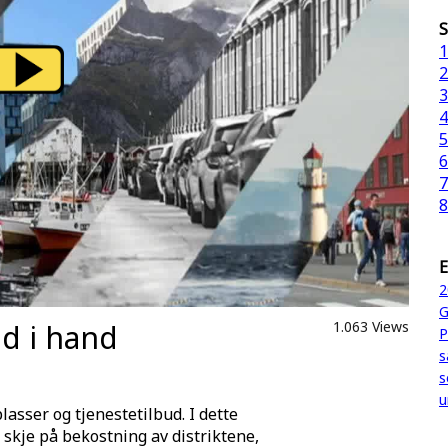
S
1
2
3
4
5
6
7
8
E
2
G
d i hand
1.063 Views
P
s
s
u
asser og tjenestetilbud. I dette
skje på bekostning av distriktene,