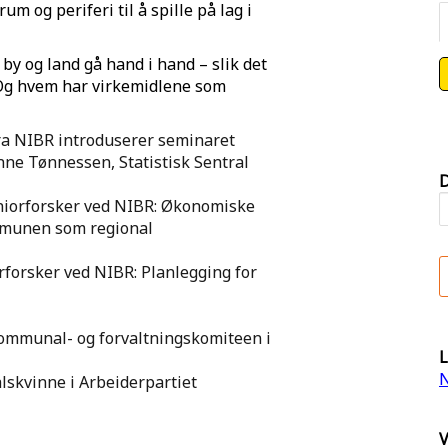
m og periferi til å spille på lag i
 by og land gå hand i hand – slik det
? Og hvem har virkemidlene som
fra NIBR introduserer seminaret
ne Tønnessen, Statistisk Sentral
D
iorforsker ved NIBR: Økonomiske
ommunen som regional
rforsker ved NIBR: Planlegging for
Kommunal- og forvaltningskomiteen i
L
N
lskvinne i Arbeiderpartiet
V