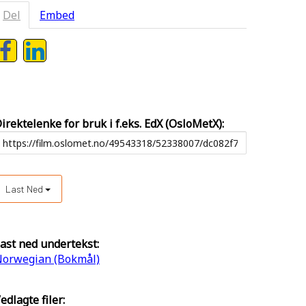
Del
Embed
irektelenke for bruk i f.eks. EdX (OsloMetX):
Last Ned
ast ned undertekst:
orwegian (Bokmål)
edlagte filer: