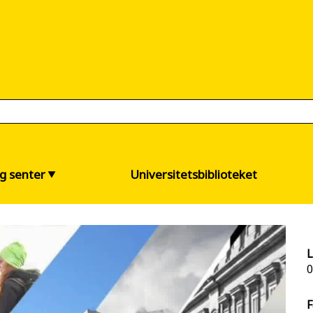
og senter
Universitetsbiblioteket
L
0
F