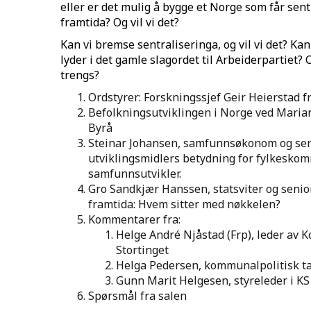
eller er det mulig å bygge et Norge som får sentru
framtida? Og vil vi det?
Kan vi bremse sentraliseringa, og vil vi det? Kan
lyder i det gamle slagordet til Arbeiderpartiet
trengs?
Ordstyrer: Forskningssjef Geir Heierstad 
Befolkningsutviklingen i Norge ved Marian
Byrå
Steinar Johansen, samfunnsøkonom og sen
utviklingsmidlers betydning for fylkesk
samfunnsutvikler.
Gro Sandkjær Hanssen, statsviter og senio
framtida: Hvem sitter med nøkkelen?
Kommentarer fra:
Helge André Njåstad (Frp), leder av 
Stortinget
Helga Pedersen, kommunalpolitisk ta
Gunn Marit Helgesen, styreleder i KS
Spørsmål fra salen