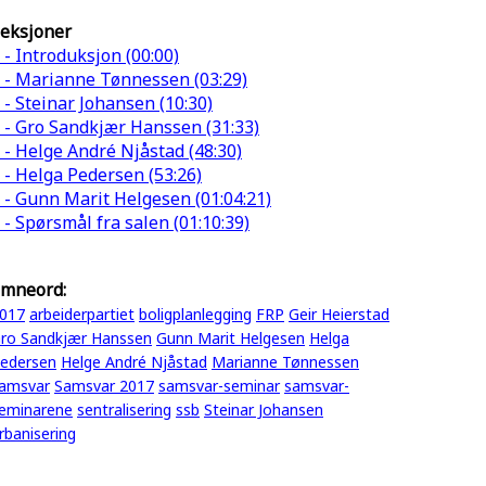
eksjoner
 - Introduksjon (00:00)
 - Marianne Tønnessen (03:29)
 - Steinar Johansen (10:30)
 - Gro Sandkjær Hanssen (31:33)
 - Helge André Njåstad (48:30)
 - Helga Pedersen (53:26)
 - Gunn Marit Helgesen (01:04:21)
 - Spørsmål fra salen (01:10:39)
mneord:
017
arbeiderpartiet
boligplanlegging
FRP
Geir Heierstad
ro Sandkjær Hanssen
Gunn Marit Helgesen
Helga
edersen
Helge André Njåstad
Marianne Tønnessen
amsvar
Samsvar 2017
samsvar-seminar
samsvar-
eminarene
sentralisering
ssb
Steinar Johansen
rbanisering