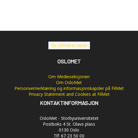
TIL TOPPEN AV SIDEN
OSLOMET
Om Medieseksjonen
Om OsloMet
Personvernerklæring og informasjonskapsler på FilMet
Privacy Statement and Cookies at FilMet
KONTAKTINFORMASJON
OsloMet - Storbyuniversitetet
Postboks 4 St. Olavs plass
0130 Oslo
Tlf: 67 23 50 00