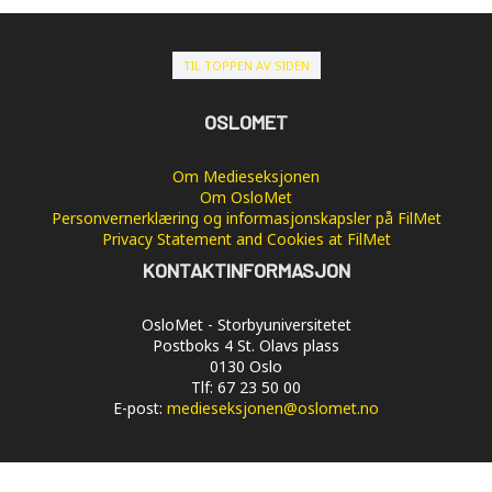
TIL TOPPEN AV SIDEN
OSLOMET
Om Medieseksjonen
Om OsloMet
Personvernerklæring og informasjonskapsler på FilMet
Privacy Statement and Cookies at FilMet
KONTAKTINFORMASJON
OsloMet - Storbyuniversitetet
Postboks 4 St. Olavs plass
0130 Oslo
Tlf: 67 23 50 00
E-post:
medieseksjonen@oslomet.no