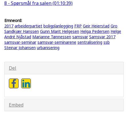
8 - Spørsmål fra salen (01:10:39)
Emneord:
2017
arbeiderpartiet
boligplanlegging
FRP
Geir Heierstad
Gro
Sandkjær Hanssen
Gunn Marit Helgesen
Helga Pedersen
Helge
André Njåstad
Marianne Tønnessen
samsvar
Samsvar 2017
samsvar-seminar
samsvar-seminarene
sentralisering
ssb
Steinar Johansen
urbanisering
Del
Embed