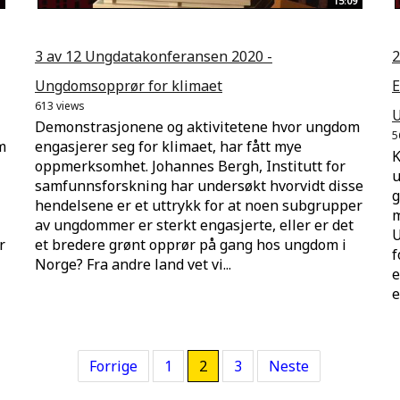
15:09
3 av 12 Ungdatakonferansen 2020 -
2
Ungdomsopprør for klimaet
E
613 views
U
Demonstrasjonene og aktivitetene hvor ungdom
5
m
engasjerer seg for klimaet, har fått mye
K
oppmerksomhet. Johannes Bergh, Institutt for
u
samfunnsforskning har undersøkt hvorvidt disse
g
hendelsene er et uttrykk for at noen subgrupper
m
av ungdommer er sterkt engasjerte, eller er det
U
r
et bredere grønt opprør på gang hos ungdom i
f
Norge? Fra andre land vet vi...
e
e
Forrige
1
2
3
Neste