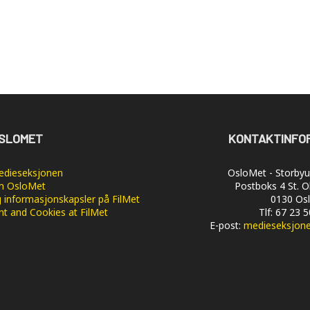
SLOMET
KONTAKTINFO
dieseksjonen
OsloMet - Storbyun
 OsloMet
Postboks 4 St. O
 informasjonskapsler på FilMet
0130 Os
nt and Cookies at FilMet
Tlf: 67 23 
E-post:
medieseksjon