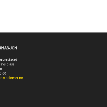
RMASJON
iversitetet
lavs plass
lo
50 00
en@oslomet.no