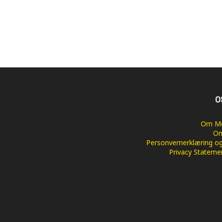
O
Om Me
Om
Personvernerklæring og
Privacy Stateme