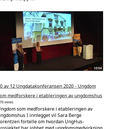
10:04
0 av 12 Ungdatakonferansen 2020 - Ungdom
om medforskere i etableringen av ungdomshus
76 views
ngdom som medforskere i etableringen av
ngdomshus I innlegget vil Sara Berge
orentzen fortelle om hvordan UngHus-
rosjektet har jobbet med ungdomsmedvirkning