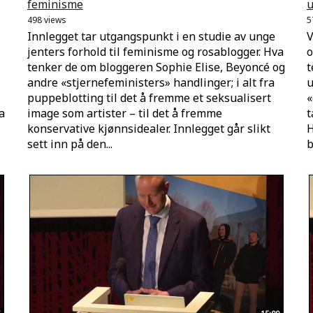
feminisme
u
498 views
5
Innlegget tar utgangspunkt i en studie av unge
V
jenters forhold til feminisme og rosablogger. Hva
o
tenker de om bloggeren Sophie Elise, Beyoncé og
t
andre «stjernefeministers» handlinger; i alt fra
u
puppeblotting til det å fremme et seksualisert
«
a
image som artister – til det å fremme
t
konservative kjønnsidealer. Innlegget går slikt
H
sett inn på den...
b