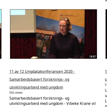
19:57
11 av 12 Ungdatakonferansen 2020 -
1
Samarbeidsbasert forsknings- og
s
5
utviklingsarbeid med ungdom
U
562 views
u
Samarbeidsbasert forsknings- og
L
utviklingsarbeid med ungdom - Vibeke Krane vil
p