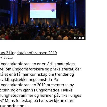
02:08:41
 av 2 Ungdatakonferansen 2019
.232 views
ngdatakonferansen er en årlig møteplass
ellom ungdomsforskere og praksisfeltet, der
ålet er å få mer kunnskap om trender og
tviklingstrekk i ungdomstida. På
ngdatakonferansen 2019 presenteres ny
orskning om kjønn i ungdomstida. Hvilke
uligheter, rammer og normer påvirker unges
iv? Mens felleskap på tvers av kjønn er et
runnprinsipp i...