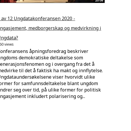
20:08
 av 12 Ungdatakonferansen 2020 -
ngasjement, medborgerskap og medvirkning i
ngdata?
60 views
onferansens åpningsforedrag beskriver
ngdoms demokratiske deltakelse som
enerasjonsfenomen og i overgang fra det å
edvirke til det å faktisk ha makt og innflytelse.
ngdataundersøkelsene viser hvorvidt ulike
ormer for samfunnsdeltakelse blant ungdom
ndrer seg over tid, på ulike former for politisk
ngasjement inkludert polarisering og...