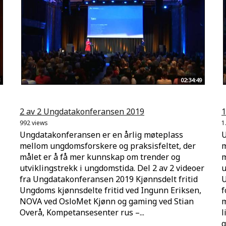
02:34:49
2 av 2 Ungdatakonferansen 2019
1
992 views
1
Ungdatakonferansen er en årlig møteplass
U
mellom ungdomsforskere og praksisfeltet, der
m
målet er å få mer kunnskap om trender og
m
utviklingstrekk i ungdomstida. Del 2 av 2 videoer
u
fra Ungdatakonferansen 2019 Kjønnsdelt fritid
U
Ungdoms kjønnsdelte fritid ved Ingunn Eriksen,
f
NOVA ved OsloMet Kjønn og gaming ved Stian
m
Overå, Kompetansesenter rus –...
l
g