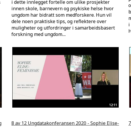
s
i dette innlegget fortelle om ulike prosjekter
o
innen skole, barnevern og psykiske helse hvor
b
ungdom har bidratt som medforskere. Hun vil
m
dele noen praktiske tips, og reflektere over
i
muligheter og utfordringer i samarbeidsbasert
H
forskning med ungdom....
12:11
g
8 av 12 Ungdatakonferansen 2020 - Sophie Elise-
7