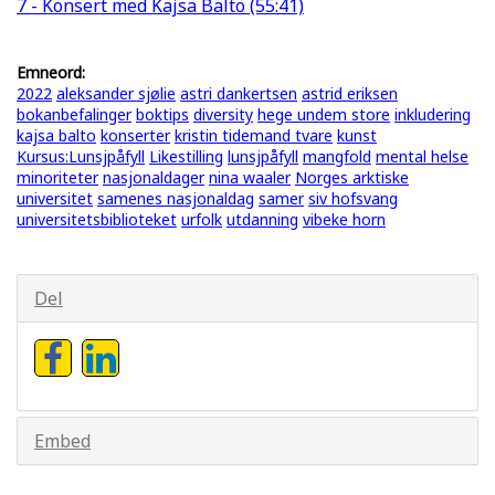
7 - Konsert med Kajsa Balto (55:41)
Emneord:
2022
aleksander sjølie
astri dankertsen
astrid eriksen
bokanbefalinger
boktips
diversity
hege undem store
inkludering
kajsa balto
konserter
kristin tidemand tvare
kunst
Kursus:Lunsjpåfyll
Likestilling
lunsjpåfyll
mangfold
mental helse
minoriteter
nasjonaldager
nina waaler
Norges arktiske
universitet
samenes nasjonaldag
samer
siv hofsvang
universitetsbiblioteket
urfolk
utdanning
vibeke horn
Del
Embed