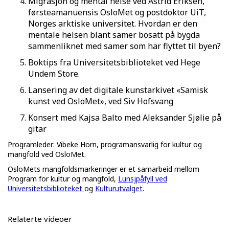
Migrasjon og mental helse ved Astrid Eriksen,
førsteamanuensis OsloMet og postdoktor UiT,
Norges arktiske universitet. Hvordan er den
mentale helsen blant samer bosatt på bygda
sammenliknet med samer som har flyttet til byen?
Boktips fra Universitetsbiblioteket ved Hege
Undem Store.
Lansering av det digitale kunstarkivet «Samisk
kunst ved OsloMet», ved Siv Hofsvang
Konsert med Kajsa Balto med Aleksander Sjølie på
gitar
Programleder: Vibeke Horn, programansvarlig for kultur og
mangfold ved OsloMet.
OsloMets mangfoldsmarkeringer er et samarbeid mellom
Program for kultur og mangfold,
Lunsjpåfyll ved
Universitetsbiblioteket
og
Kulturutvalget
.
Relaterte videoer