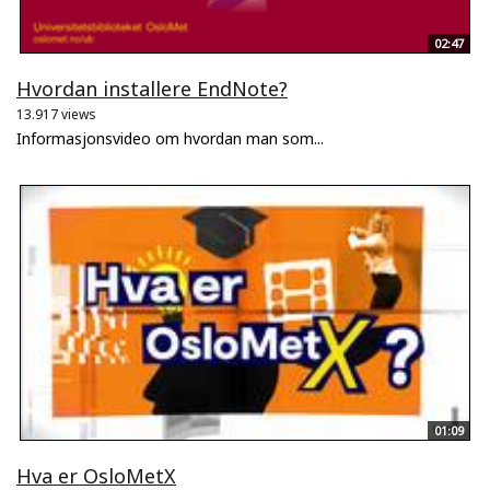
02:47
Hvordan installere EndNote?
13.917 views
Informasjonsvideo om hvordan man som...
01:09
Hva er OsloMetX