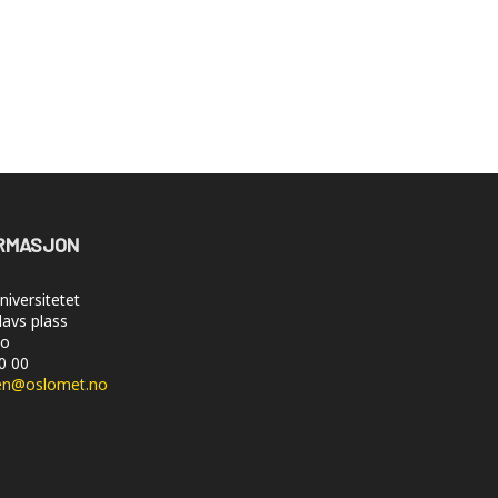
RMASJON
iversitetet
lavs plass
lo
50 00
en@oslomet.no