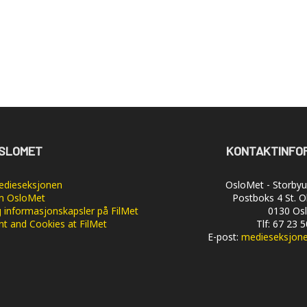
SLOMET
KONTAKTINFO
dieseksjonen
OsloMet - Storbyun
 OsloMet
Postboks 4 St. O
 informasjonskapsler på FilMet
0130 Os
nt and Cookies at FilMet
Tlf: 67 23 
E-post:
medieseksjon