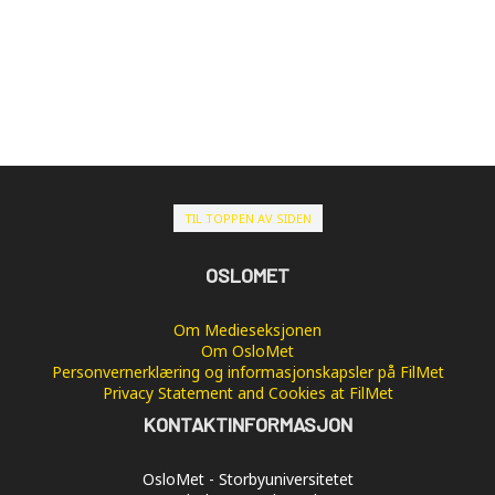
TIL TOPPEN AV SIDEN
OSLOMET
Om Medieseksjonen
Om OsloMet
Personvernerklæring og informasjonskapsler på FilMet
Privacy Statement and Cookies at FilMet
KONTAKTINFORMASJON
OsloMet - Storbyuniversitetet