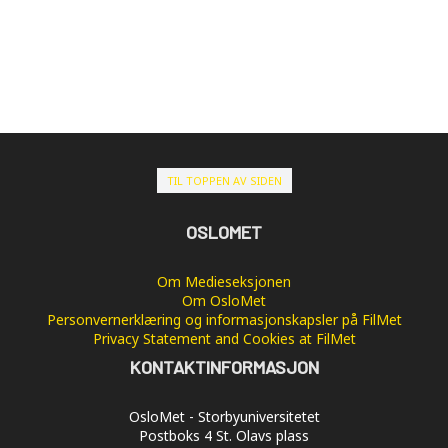
TIL TOPPEN AV SIDEN
OSLOMET
Om Medieseksjonen
Om OsloMet
Personvernerklæring og informasjonskapsler på FilMet
Privacy Statement and Cookies at FilMet
KONTAKTINFORMASJON
OsloMet - Storbyuniversitetet
Postboks 4 St. Olavs plass