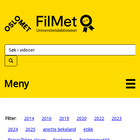
FilMet
–
Universitetsbiblioteket
Meny
Filter:
2014
2016
2019
2020
2022
2023
2024
2025
anette birkeland
etikk
flerspråklige elever
forskning
forskningsetikk