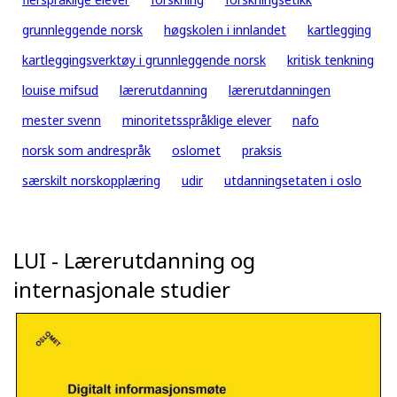
grunnleggende norsk
høgskolen i innlandet
kartlegging
kartleggingsverktøy i grunnleggende norsk
kritisk tenkning
louise mifsud
lærerutdanning
lærerutdanningen
mester svenn
minoritetsspråklige elever
nafo
norsk som andrespråk
oslomet
praksis
særskilt norskopplæring
udir
utdanningsetaten i oslo
LUI - Lærerutdanning og
internasjonale studier