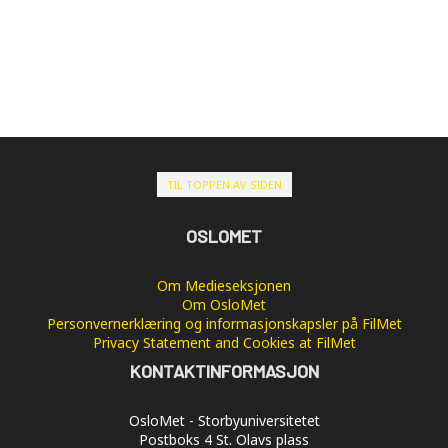
TIL TOPPEN AV SIDEN
OSLOMET
Om Medieseksjonen
Om OsloMet
Personvernerklæring og informasjonskapsler på FilMet
Privacy Statement and Cookies at FilMet
KONTAKTINFORMASJON
OsloMet - Storbyuniversitetet
Postboks 4 St. Olavs plass