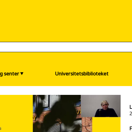
og senter
Universitetsbiblioteket
L
2
F