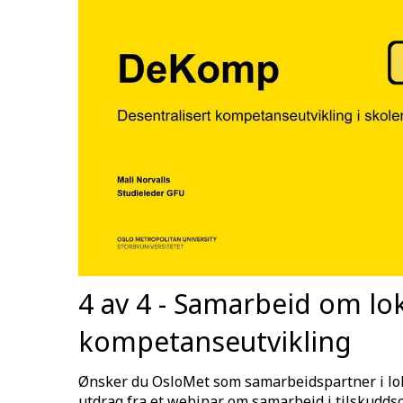
4 av 4 - Samarbeid om lo
kompetanseutvikling
Ønsker du OsloMet som samarbeidspartner i lo
utdrag fra et webinar om samarbeid i tilskuddso