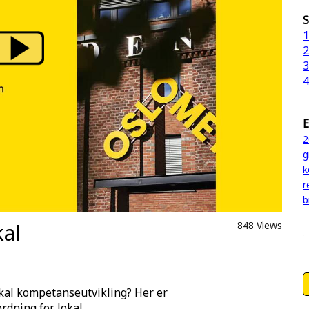
S
1
2
3
4
E
2
g
k
r
b
kal
848 Views
kal kompetanseutvikling? Her er
rdning for lokal