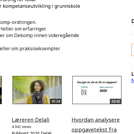
or kompetanseutvikling i grunnskole
D
eKomp-ordningen.
teller om erfaringer.
teller om Dekomp innen videregående
teller om praksiseksempler.
L
N
01:24
03:42
Læreren Delali
Hvordan analysere
4.942 views
oppgavetekst fra
Publisert 2020 Delali