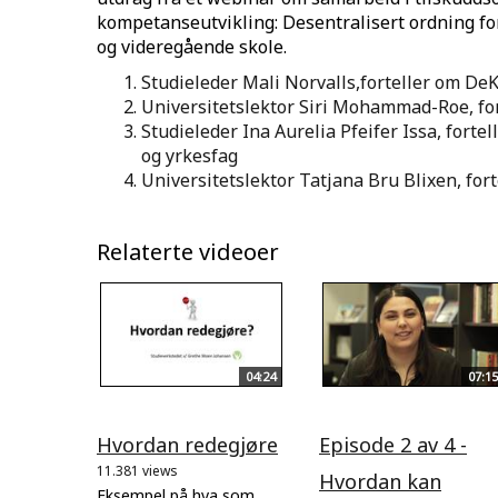
kompetanseutvikling: Desentralisert ordning f
og videregående skole.
Studieleder Mali Norvalls,forteller om D
Universitetslektor Siri Mohammad-Roe, for
Studieleder Ina Aurelia Pfeifer Issa, for
og yrkesfag
Universitetslektor Tatjana Bru Blixen, for
Relaterte videoer
04:24
07:15
Hvordan redegjøre
Episode 2 av 4 -
11.381 views
Hvordan kan
Eksempel på hva som