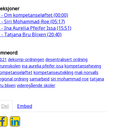
eksjoner
 - Om kompetanseløftet (00:00)
 - Siri Mohammad-Roe (05:17)
 - Ina Aurelia Pfeifer Issa (15:51)
 - Tatjana Bru Blixen (20:40)
mneord:
021
dekomp-ordningen
desentralisert ordning
runnskolen
ina aurelia pfeifer issa
kompetanseheving
ompetanseløftet
kompetanseutvikling
mali norvalls
egional ordning
samarbeid
siri mohammad-roe
tatjana
ru blixen
videregående skoler
Del
Embed