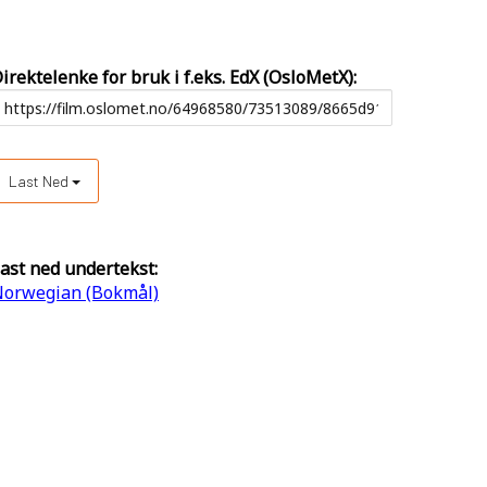
irektelenke for bruk i f.eks. EdX (OsloMetX):
Last Ned
ast ned undertekst:
orwegian (Bokmål)