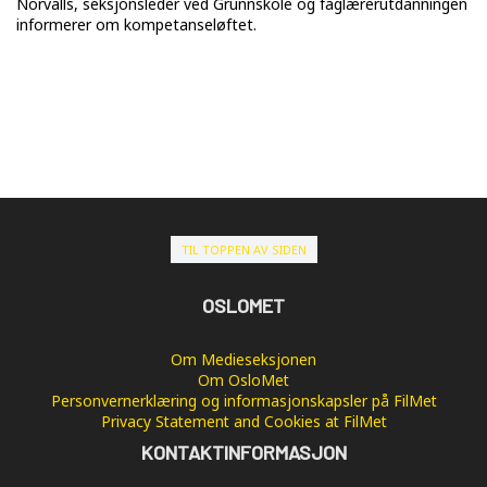
Norvalls, seksjonsleder ved Grunnskole og faglærerutdanningen
informerer om kompetanseløftet.
TIL TOPPEN AV SIDEN
OSLOMET
Om Medieseksjonen
Om OsloMet
Personvernerklæring og informasjonskapsler på FilMet
Privacy Statement and Cookies at FilMet
KONTAKTINFORMASJON