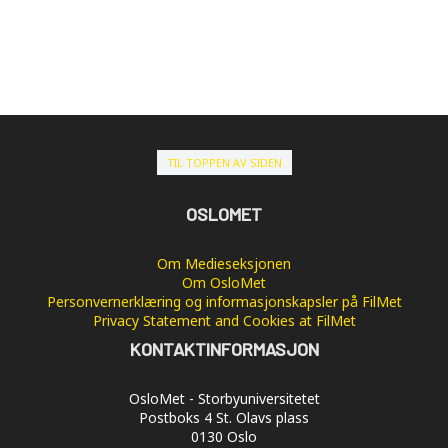
TIL TOPPEN AV SIDEN
OSLOMET
Om Medieseksjonen
Om OsloMet
Personvernerklæring og informasjonskapsler på FilMet
Privacy Statement and Cookies at FilMet
KONTAKTINFORMASJON
OsloMet - Storbyuniversitetet
Postboks 4 St. Olavs plass
0130 Oslo