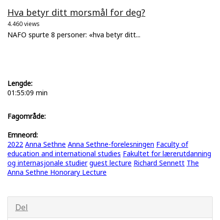
Hva betyr ditt morsmål for deg?
4.460 views
NAFO spurte 8 personer: «hva betyr ditt...
Lengde:
01:55:09 min
Fagområde:
Emneord:
2022
Anna Sethne
Anna Sethne-forelesningen
Faculty of
education and international studies
Fakultet for lærerutdanning
og internasjonale studier
guest lecture
Richard Sennett
The
Anna Sethne Honorary Lecture
Del