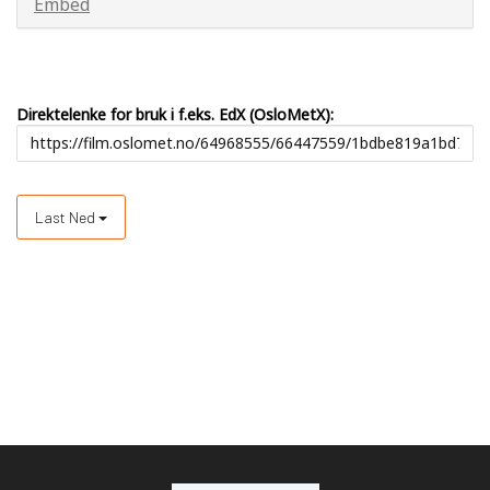
Embed
Direktelenke for bruk i f.eks. EdX (OsloMetX):
Last Ned