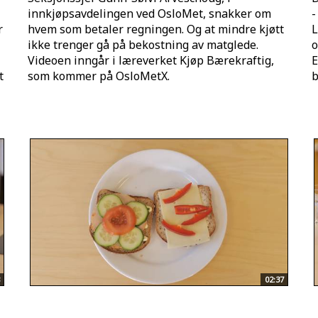
innkjøpsavdelingen ved OsloMet, snakker om
-
r
hvem som betaler regningen. Og at mindre kjøtt
L
ikke trenger gå på bekostning av matglede.
o
Videoen inngår i læreverket Kjøp Bærekraftig,
E
t
som kommer på OsloMetX.
b
02:37