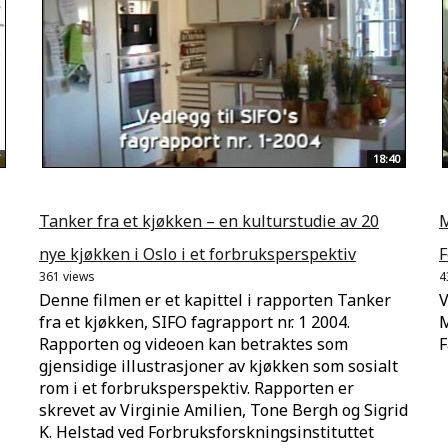
18:40
Tanker fra et kjøkken – en kulturstudie av 20
M
nye kjøkken i Oslo i et forbruksperspektiv
F
361 views
4
Denne filmen er et kapittel i rapporten Tanker
V
fra et kjøkken, SIFO fagrapport nr. 1 2004.
M
Rapporten og videoen kan betraktes som
F
gjensidige illustrasjoner av kjøkken som sosialt
rom i et forbruksperspektiv. Rapporten er
skrevet av Virginie Amilien, Tone Bergh og Sigrid
K. Helstad ved Forbruksforskningsinstituttet