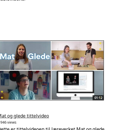
01:12
at og glede tittelvideo
.946 views
ette er tittelvideoen til læreverket Mat og glede