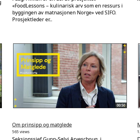
g
«FoodLessons – kulinarisk arv som en ressurs i
byggingen av matnasjonen Norge» ved SIFO.
Prosjektleder er...
00:50
Om prinsipp og matglede
M
565 views
1
Seksjonssjef Gunn-Sølvi Arveschoug, i
D