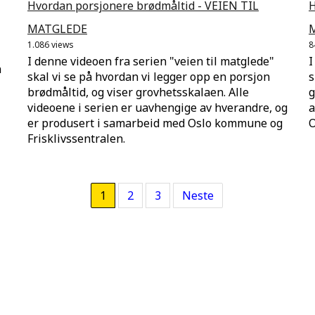
Hvordan porsjonere brødmåltid - VEIEN TIL
H
MATGLEDE
1.086 views
8
I denne videoen fra serien "veien til matglede"
I
n
skal vi se på hvordan vi legger opp en porsjon
s
brødmåltid, og viser grovhetsskalaen. Alle
g
videoene i serien er uavhengige av hverandre, og
a
er produsert i samarbeid med Oslo kommune og
O
Frisklivssentralen.
1
2
3
Neste