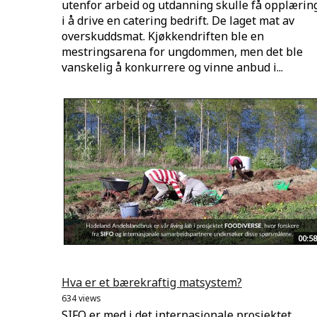
utenfor arbeid og utdanning skulle få opplærin
i å drive en catering bedrift. De laget mat av
overskuddsmat. Kjøkkendriften ble en
mestringsarena for ungdommen, men det ble
vanskelig å konkurrere og vinne anbud i...
00:58
Hva er et bærekraftig matsystem?
634 views
SIFO er med i det internasjonale prosjektet