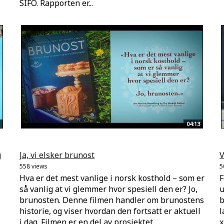
SIFO. Rapporten er...
04:13
g
Ja, vi elsker brunost
V
558 views
5
Hva er det mest vanlige i norsk kosthold – som er
F
så vanlig at vi glemmer hvor spesiell den er? Jo,
u
brunosten. Denne filmen handler om brunostens
b
historie, og viser hvordan den fortsatt er aktuell
l
i dag. Filmen er en del av prosjektet
x