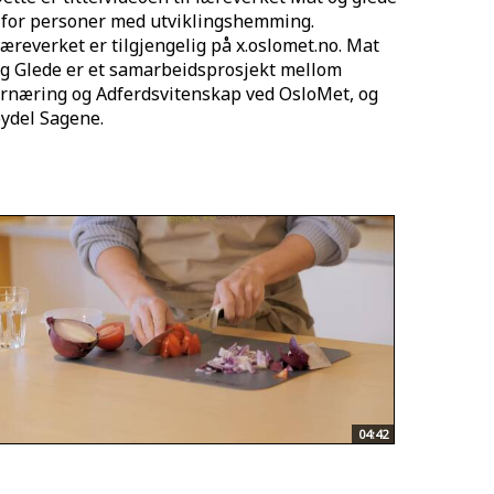
 for personer med utviklingshemming.
æreverket er tilgjengelig på x.oslomet.no. Mat
g Glede er et samarbeidsprosjekt mellom
rnæring og Adferdsvitenskap ved OsloMet, og
ydel Sagene.
04:42