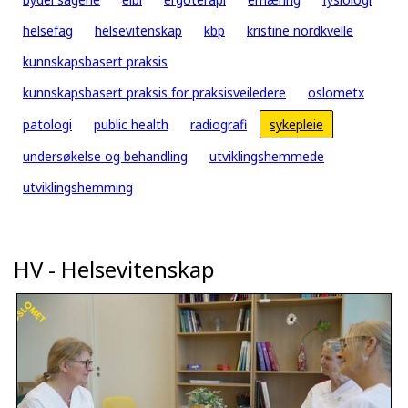
helsefag
helsevitenskap
kbp
kristine nordkvelle
kunnskapsbasert praksis
kunnskapsbasert praksis for praksisveiledere
oslometx
patologi
public health
radiografi
sykepleie
undersøkelse og behandling
utviklingshemmede
utviklingshemming
HV - Helsevitenskap