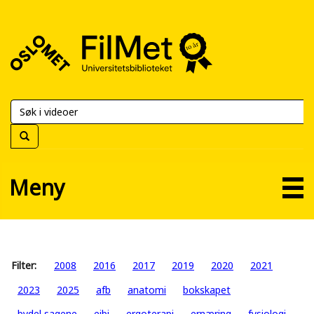
FilMet
–
Universitetsbiblioteket
Meny
Filter:
2008
2016
2017
2019
2020
2021
2023
2025
afb
anatomi
bokskapet
bydel sagene
eibi
ergoterapi
ernæring
fysiologi