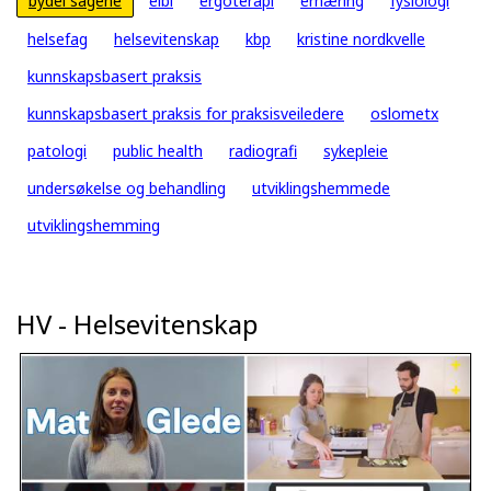
bydel sagene
eibi
ergoterapi
ernæring
fysiologi
helsefag
helsevitenskap
kbp
kristine nordkvelle
kunnskapsbasert praksis
kunnskapsbasert praksis for praksisveiledere
oslometx
patologi
public health
radiografi
sykepleie
undersøkelse og behandling
utviklingshemmede
utviklingshemming
HV - Helsevitenskap