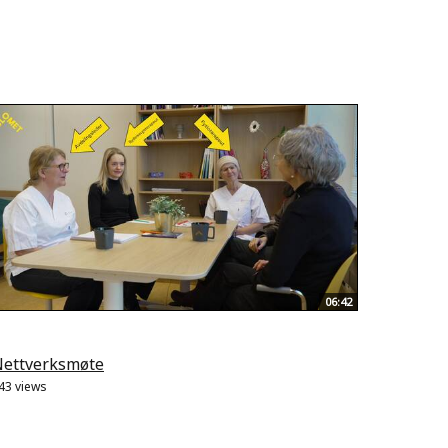
06:42
ettverksmøte
43 views