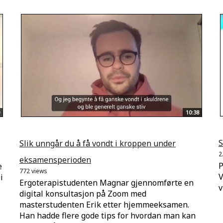
10:38
S
Slik unngår du å få vondt i kroppen under
2
eksamensperioden
P
e
772 views
V
i
Ergoterapistudenten Magnar gjennomførte en
v
digital konsultasjon på Zoom med
masterstudenten Erik etter hjemmeeksamen.
Han hadde flere gode tips for hvordan man kan