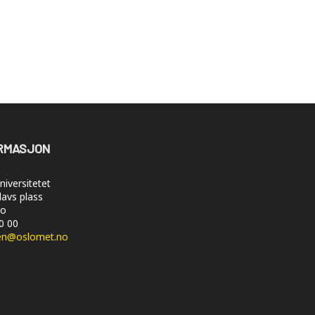
RMASJON
iversitetet
lavs plass
lo
50 00
en@oslomet.no