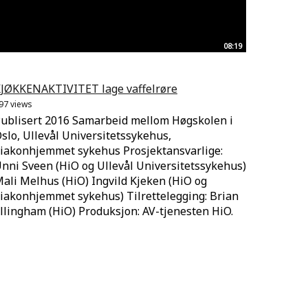
08:19
JØKKENAKTIVITET lage vaffelrøre
97 views
ublisert 2016 Samarbeid mellom Høgskolen i
slo, Ullevål Universitetssykehus,
iakonhjemmet sykehus Prosjektansvarlige:
nni Sveen (HiO og Ullevål Universitetssykehus)
ali Melhus (HiO) Ingvild Kjeken (HiO og
iakonhjemmet sykehus) Tilrettelegging: Brian
llingham (HiO) Produksjon: AV-tjenesten HiO.