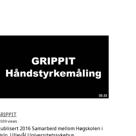
05:33
GRIPPIT
.039 views
ublisert 2016 Samarbeid mellom Høgskolen i
slo, Ullevål Universitetssykehus,