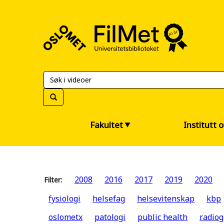
FilMet
–
Universitetsbiblioteket
Fakultet
Institutt 
2008
2016
2017
2019
2020
Filter:
fysiologi
helsefag
helsevitenskap
kbp
oslometx
patologi
public health
radiog