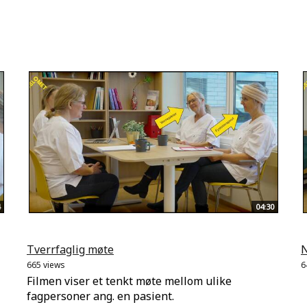
04:30
Tverrfaglig møte
N
665 views
6
Filmen viser et tenkt møte mellom ulike
fagpersoner ang. en pasient.