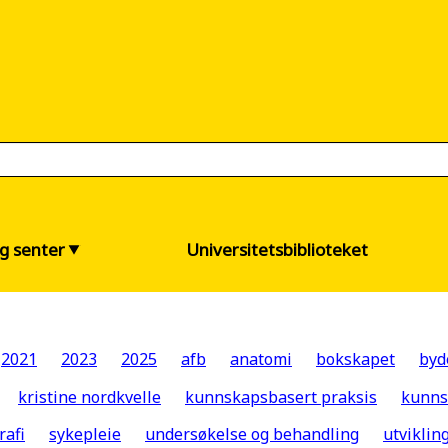
og senter
Universitetsbiblioteket
2021
2023
2025
afb
anatomi
bokskapet
byd
kristine nordkvelle
kunnskapsbasert praksis
kunns
rafi
sykepleie
undersøkelse og behandling
utvikli