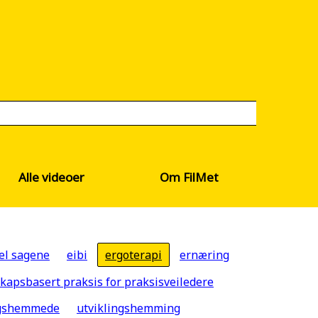
Alle videoer
Om FilMet
el sagene
eibi
ergoterapi
ernæring
kapsbasert praksis for praksisveiledere
ngshemmede
utviklingshemming