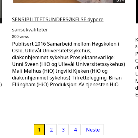
13:14
SENSIBILITETSUNDERSØKELSE dypere
sansekvaliteter
800 views
K
Publisert 2016 Samarbeid mellom Høgskolen i
8
Oslo, Ullevål Universitetssykehus,
P
diakonhjemmet sykehus Prosjektansvarlige:
O
Unni Sveen (HiO og Ullevål Universitetssykehus)
d
Mali Melhus (HiO) Ingvild Kjeken (HiO og
U
diakonhjemmet sykehus) Tilrettelegging: Brian
M
Ellingham (HiO) Produksjon: AV-tjenesten HiO.
)
d
E
1
2
3
4
Neste