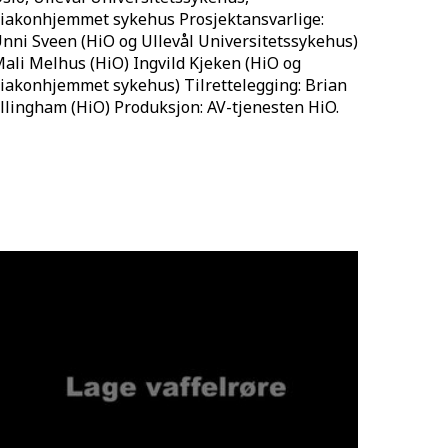
iakonhjemmet sykehus Prosjektansvarlige:
nni Sveen (HiO og Ullevål Universitetssykehus)
ali Melhus (HiO) Ingvild Kjeken (HiO og
iakonhjemmet sykehus) Tilrettelegging: Brian
llingham (HiO) Produksjon: AV-tjenesten HiO.