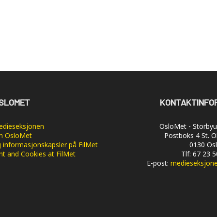
SLOMET
KONTAKTINFO
dieseksjonen
OsloMet - Storbyun
 OsloMet
Postboks 4 St. O
 informasjonskapsler på FilMet
0130 Os
nt and Cookies at FilMet
Tlf: 67 23 
E-post:
medieseksjon