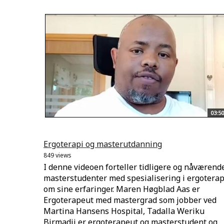
03:50
Ergoterapi og masterutdanning
849 views
I denne videoen forteller tidligere og nåværend
masterstudenter med spesialisering i ergoterap
om sine erfaringer. Maren Høgblad Aas er
Ergoterapeut med mastergrad som jobber ved
Martina Hansens Hospital, Tadalla Weriku
Birmadji er ergoterapeut og masterstudent og