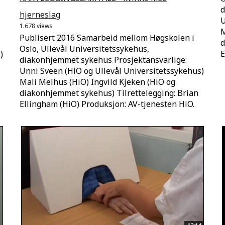
d
hjerneslag
U
1.678 views
M
Publisert 2016 Samarbeid mellom Høgskolen i
d
Oslo, Ullevål Universitetssykehus,
E
)
diakonhjemmet sykehus Prosjektansvarlige:
Unni Sveen (HiO og Ullevål Universitetssykehus)
Mali Melhus (HiO) Ingvild Kjeken (HiO og
diakonhjemmet sykehus) Tilrettelegging: Brian
Ellingham (HiO) Produksjon: AV-tjenesten HiO.