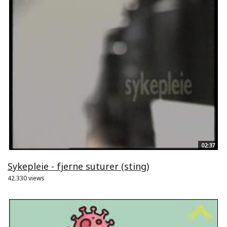
02:37
Sykepleie - fjerne suturer (sting)
42.330 views