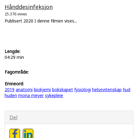
Hånddesinfeksjon
25.376 views
Publisert 2020 I denne filmen vises...
Lengde:
04:29 min
Fagområde:
Emneord:
2019
anatomi
biokjemi
bokskapet
fysiologi
helsevitenskap
hud
huden
mona meyer
sykepleie
Del