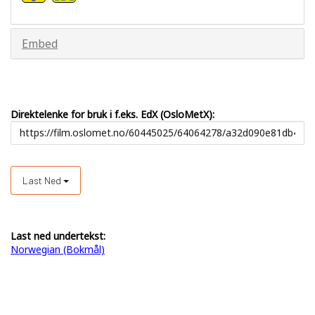
Embed
Direktelenke for bruk i f.eks. EdX (OsloMetX):
Last Ned
Last ned undertekst:
Norwegian (Bokmål)