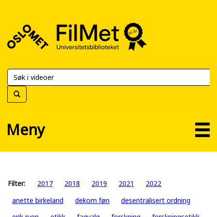
FilMet
–
Universitetsbiblioteket
Meny
Filter:
2017
2018
2019
2021
2022
anette birkeland
dekom føn
desentralisert ordning
erik ryen
etikk
fagvalg
forskning
forskningsetikk