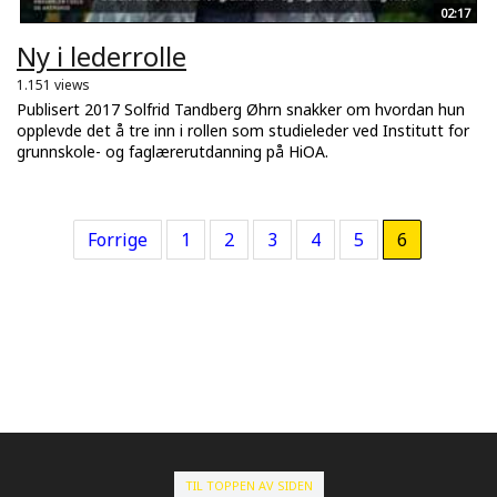
02:17
Ny i lederrolle
1.151 views
Publisert 2017 Solfrid Tandberg Øhrn snakker om hvordan hun
opplevde det å tre inn i rollen som studieleder ved Institutt for
grunnskole- og faglærerutdanning på HiOA.
Forrige
1
2
3
4
5
6
TIL TOPPEN AV SIDEN