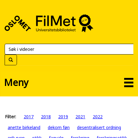
FilMet
–
Universitetsbiblioteket
Meny
Filter:
2017
2018
2019
2021
2022
anette birkeland
dekom føn
desentralisert ordning
erik ryen
etikk
fagvalg
forskning
forskningsetikk