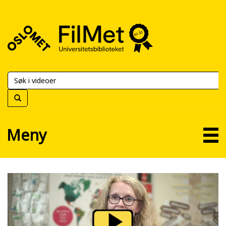
FilMet
–
Universitetsbiblioteket
Meny