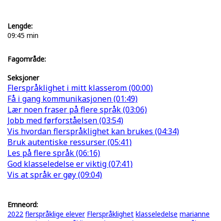
Lengde:
09:45 min
Fagområde:
Seksjoner
Flerspråklighet i mitt klasserom (00:00)
Få i gang kommunikasjonen (01:49)
Lær noen fraser på flere språk (03:06)
Jobb med førforståelsen (03:54)
Vis hvordan flerspråklighet kan brukes (04:34)
Bruk autentiske ressurser (05:41)
Les på flere språk (06:16)
God klasseledelse er viktig (07:41)
Vis at språk er gøy (09:04)
Emneord:
2022
flerspråklige elever
Flerspråklighet
klasseledelse
marianne