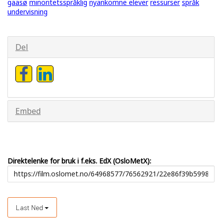
gaasø
minoritetsspråklig
nyankomne elever
ressurser
språk
undervisning
Del
Embed
Direktelenke for bruk i f.eks. EdX (OsloMetX):
Last Ned