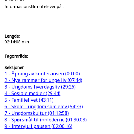
Informasjonsfilm til elever på...
Lengde:
02:14:08 min
Fagområde:
Seksjoner
1 - Åpning av konferansen (00:00)
2 - Nye rammer for unge liv (07:44)
3 - Ungdoms hverdagsliv (29:26)
4 - Sosiale medier (29:44)
5 - Familielivet (43:11)
6 - Skole - ungdom som elev (54:33)
7 - Ungdomskultur (01:12:58)
8 - Spørsmål til innlederne (01:30:03)
9 - Intervju i pausen (02:00:16)