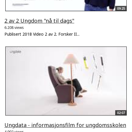
09:25
2 av 2 Ungdom "nå til dags"
6.208 views
Publisert 2018 Video 2 av 2. Forsker II...
02:07
Ungdata - informasjonsfilm for ungdomsskolen
4.902 views