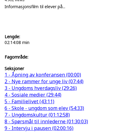
Informasjonsfilm til elever på...
Lengde:
02:14:08 min
Fagområde:
Seksjoner
1 - Åpning av konferansen (00:00)
2 - Nye rammer for unge liv (07:44)
3 - Ungdoms hverdagsliv (29:26)
4 - Sosiale medier (29:44)
5 - Familielivet (43:11)
6 - Skole - ungdom som elev (54:33)
7 - Ungdomskultur (01:12:58)
8 - Spørsmål til innlederne (01:30:03)
9 - Intervju i pausen (02:00:16)