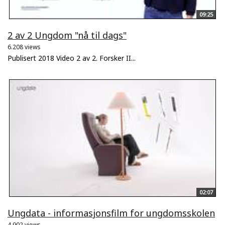
09:25
2 av 2 Ungdom "nå til dags"
6.208 views
Publisert 2018 Video 2 av 2. Forsker II...
02:07
Ungdata - informasjonsfilm for ungdomsskolen
4.902 views