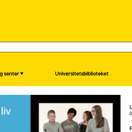
og senter
Universitetsbiblioteket
L
0
F