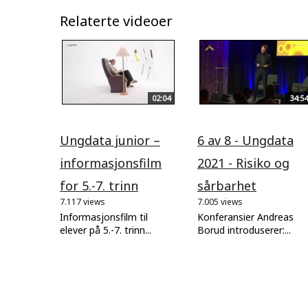
Relaterte videoer
02:04
34:54
Ungdata junior –
6 av 8 - Ungdata
informasjonsfilm
2021 - Risiko og
for 5.-7. trinn
sårbarhet
7.117 views
7.005 views
Informasjonsfilm til
Konferansier Andreas
elever på 5.-7. trinn...
Borud introduserer:...