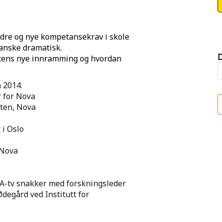
eldre og nye kompetansekrav i skole
anske dramatisk.
D
tens nye innramming og hvordan
 2014.
 for Nova
tten, Nova
 i Oslo
 Nova
OA-tv snakker med forskningsleder
egård ved Institutt for