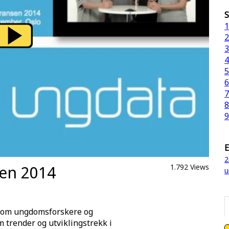
S
1
2
3
4
5
6
7
8
9
E
2
en 2014
1.792 Views
u
llom ungdomsforskere og
m trender og utviklingstrekk i