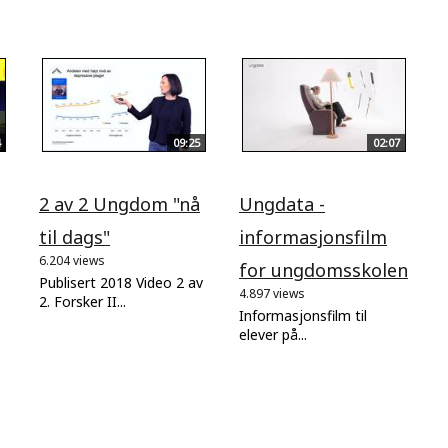
09:25
02:07
2 av 2 Ungdom "nå
Ungdata -
til dags"
informasjonsfilm
6.204 views
for ungdomsskolen
Publisert 2018 Video 2 av
4.897 views
2. Forsker II...
Informasjonsfilm til
elever på...