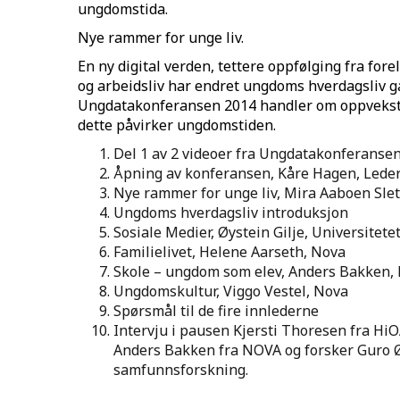
ungdomstida.
Nye rammer for unge liv.
En ny digital verden, tettere oppfølging fra for
og arbeidsliv har endret ungdoms hverdagsliv g
Ungdatakonferansen 2014 handler om oppveks
dette påvirker ungdomstiden.
Del 1 av 2 videoer fra Ungdatakonferansen
Åpning av konferansen, Kåre Hagen, Leder
Nye rammer for unge liv, Mira Aaboen Sle
Ungdoms hverdagsliv introduksjon
Sosiale Medier, Øystein Gilje, Universitetet
Familielivet, Helene Aarseth, Nova
Skole – ungdom som elev, Anders Bakken,
Ungdomskultur, Viggo Vestel, Nova
Spørsmål til de fire innlederne
Intervju i pausen Kjersti Thoresen fra Hi
Anders Bakken fra NOVA og forsker Guro Ød
samfunnsforskning.