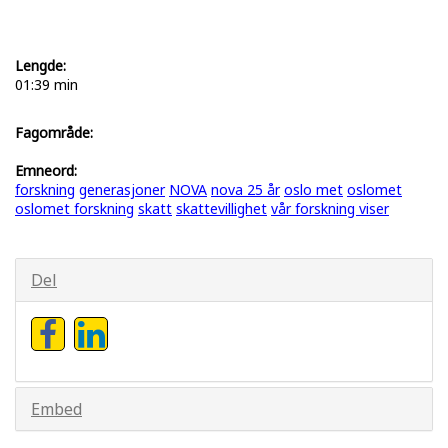
Lengde:
01:39 min
Fagområde:
Emneord:
forskning
generasjoner
NOVA
nova 25 år
oslo met
oslomet
oslomet forskning
skatt
skattevillighet
vår forskning viser
Del
Embed