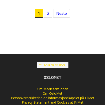
1
2
Neste
TIL TOPPEN AV SIDEN
OSLOMET
Om Medieseksjonen
Om OsloMet
Personvernerklæring og informasjonskapsler på FilMet
Privacy Statement and Cookies at FilMet