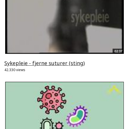
02:37
Sykepleie - fjerne suturer (sting)
42.330 views