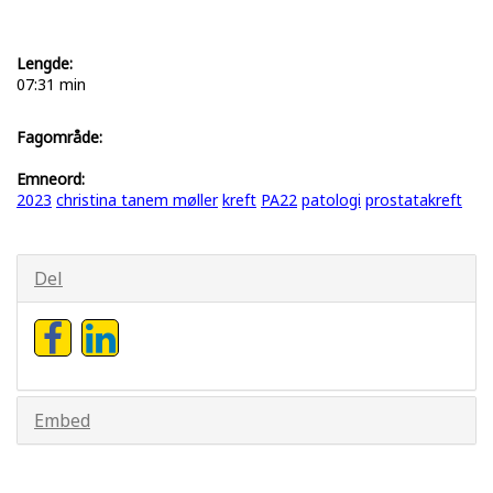
Lengde:
07:31 min
Fagområde:
Emneord:
2023
christina tanem møller
kreft
PA22
patologi
prostatakreft
Del
Embed