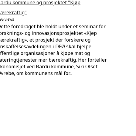
ardu kommune og prosjektet "Kjøp
ærekraftig"
98 views
ette foredraget ble holdt under et seminar for
orsknings- og innovasjonsprosjektet «Kjøp
ærekraftig», et prosjekt der forskere og
nskaffelsesavdelingen i DFØ skal hjelpe
ffentlige organisasjoner å kjøpe mat og
ateringtjenester mer bærekraftig. Her forteller
konomisjef ved Bardu kommune, Siri Olset
vrebø, om kommunens mål for...