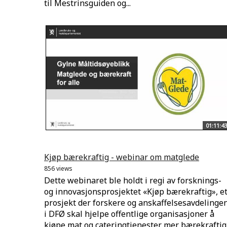
til Mestrinsguiden og...
01:11:43
Kjøp bærekraftig - webinar om matglede
856 views
Dette webinaret ble holdt i regi av forsknings-
og innovasjonsprosjektet «Kjøp bærekraftig», e
prosjekt der forskere og anskaffelsesavdelinge
i DFØ skal hjelpe offentlige organisasjoner å
kjøpe mat og cateringtjenester mer bærekraftig