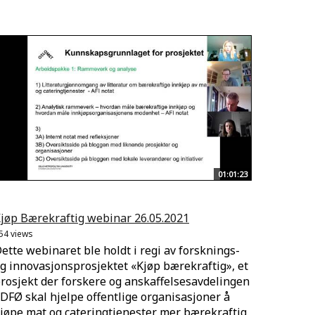
01:01:23
jøp Bærekraftig webinar 26.05.2021
54 views
ette webinaret ble holdt i regi av forsknings-
g innovasjonsprosjektet «Kjøp bærekraftig», et
rosjekt der forskere og anskaffelsesavdelingen
 DFØ skal hjelpe offentlige organisasjoner å
jøpe mat og cateringtjenester mer bærekraftig.