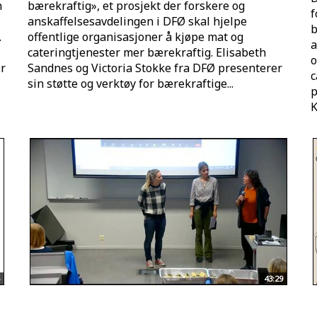
n
bærekraftig», et prosjekt der forskere og
f
anskaffelsesavdelingen i DFØ skal hjelpe
b
.
offentlige organisasjoner å kjøpe mat og
a
cateringtjenester mer bærekraftig. Elisabeth
o
er
Sandnes og Victoria Stokke fra DFØ presenterer
c
sin støtte og verktøy for bærekraftige...
p
K
43:29