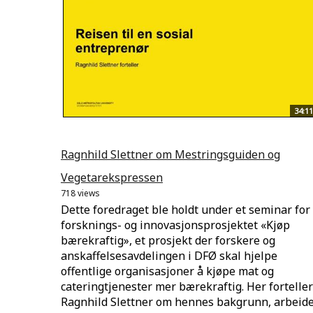
34:11
Ragnhild Slettner om Mestringsguiden og
Vegetarekspressen
718 views
Dette foredraget ble holdt under et seminar for
forsknings- og innovasjonsprosjektet «Kjøp
bærekraftig», et prosjekt der forskere og
anskaffelsesavdelingen i DFØ skal hjelpe
offentlige organisasjoner å kjøpe mat og
cateringtjenester mer bærekraftig. Her forteller
Ragnhild Slettner om hennes bakgrunn, arbeide