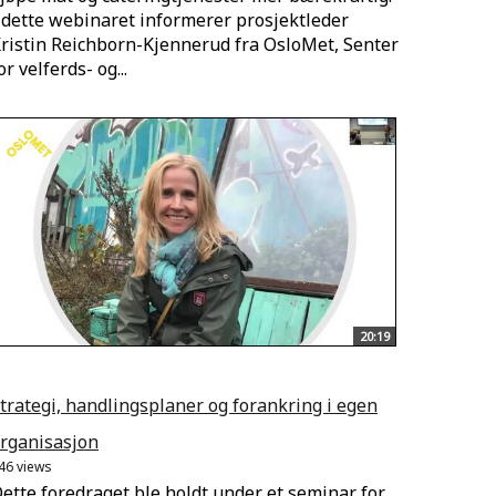
 dette webinaret informerer prosjektleder
ristin Reichborn-Kjennerud fra OsloMet, Senter
or velferds- og...
20:19
trategi, handlingsplaner og forankring i egen
rganisasjon
46 views
ette foredraget ble holdt under et seminar for