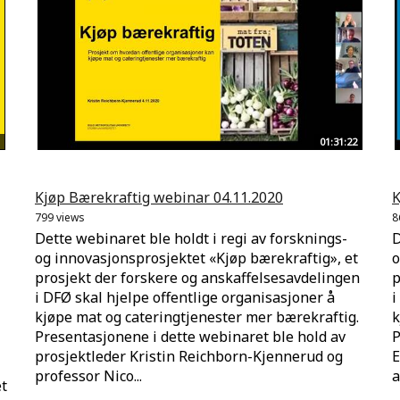
01:31:22
Kjøp Bærekraftig webinar 04.11.2020
K
799 views
8
Dette webinaret ble holdt i regi av forsknings-
D
og innovasjonsprosjektet «Kjøp bærekraftig», et
o
prosjekt der forskere og anskaffelsesavdelingen
p
i DFØ skal hjelpe offentlige organisasjoner å
i
kjøpe mat og cateringtjenester mer bærekraftig.
k
Presentasjonene i dette webinaret ble hold av
P
prosjektleder Kristin Reichborn-Kjennerud og
E
professor Nico...
a
t