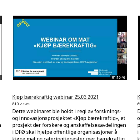
01:10:46
Kjøp bærekraftig webinar 25.03.2021
K
810 views
6
Dette webinaret ble holdt i regi av forsknings-
D
t
og innovasjonsprosjektet «Kjøp bærekraftig», et
o
n
prosjekt der forskere og anskaffelsesavdelingen
p
i DFØ skal hjelpe offentlige organisasjoner å
i
.
kjøpe mat og cateringtjenester mer bærekraftig.
k