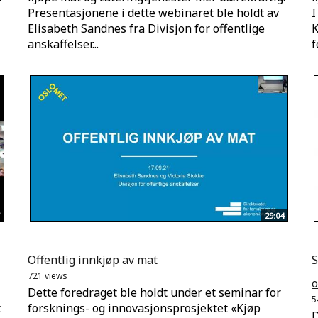
Presentasjonene i dette webinaret ble holdt av
I
Elisabeth Sandnes fra Divisjon for offentlige
K
anskaffelser...
f
29:04
Offentlig innkjøp av mat
S
721 views
o
Dette foredraget ble holdt under et seminar for
5
t
forsknings- og innovasjonsprosjektet «Kjøp
D