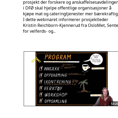
prosjekt der forskere og anskaffelsesavdelinge
i DFØ skal hjelpe offentlige organisasjoner å
kjøpe mat og cateringtjenester mer bærekraftig
I dette webinaret informerer prosjektleder
Kristin Reichborn-Kjennerud fra OsloMet, Sent
for velferds- og...
53:25