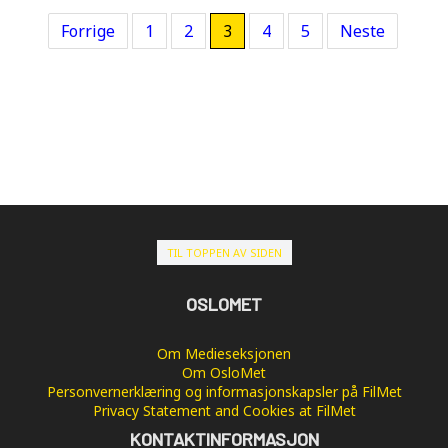
Forrige
1
2
3
4
5
Neste
TIL TOPPEN AV SIDEN
OSLOMET
Om Medieseksjonen
Om OsloMet
Personvernerklæring og informasjonskapsler på FilMet
Privacy Statement and Cookies at FilMet
KONTAKTINFORMASJON